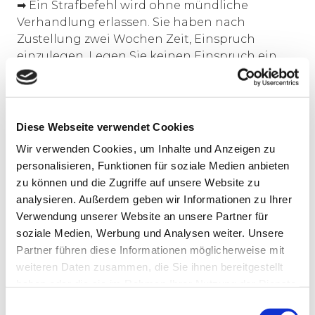
➡ Ein Strafbefehl wird ohne mündliche
Verhandlung erlassen. Sie haben nach
Zustellung zwei Wochen Zeit, Einspruch
einzulegen. Legen Sie keinen Einspruch ein,
wird der Strafbefehl rechtskräftig — wie ein
Urteil. Mit einem Einspruch erzwingen Sie eine
Hauptverhandlung vor dem Amtsgericht. Es
empfiehlt sich, sofort einen Strafverteidiger
Diese Webseite verwendet Cookies
einzuschalten, der die Akten einsehen und die
Wir verwenden Cookies, um Inhalte und Anzeigen zu
Erfolgsaussichten einschätzen kann.
personalisieren, Funktionen für soziale Medien anbieten
zu können und die Zugriffe auf unsere Website zu
❓ Muss ich zur Polizei, wenn ich als
analysieren. Außerdem geben wir Informationen zu Ihrer
Beschuldigter vorgeladen werde?
Verwendung unserer Website an unsere Partner für
➡ Nein. Als Beschuldigter haben Sie das Recht
soziale Medien, Werbung und Analysen weiter. Unsere
zu schweigen und müssen einer polizeilichen
Partner führen diese Informationen möglicherweise mit
Vorladung grundsätzlich nicht folgen. Anders
weiteren Daten zusammen, die Sie ihnen bereitgestellt
als Zeugen sind Beschuldigte nicht zur
haben oder die sie im Rahmen Ihrer Nutzung der Dienste
Aussage verpflichtet. Sprechen Sie vor einer
gesammelt haben.
E
Aussage — oder Nichtaussage — unbedingt